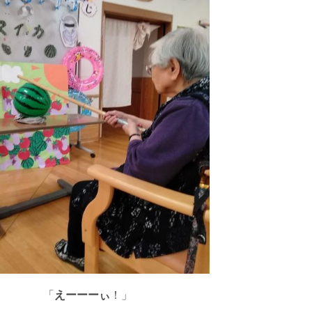
「
えーーーぃ
！」