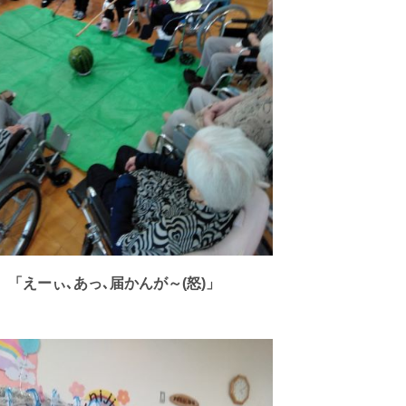
「えーぃ､あっ､届かんが～(怒)」