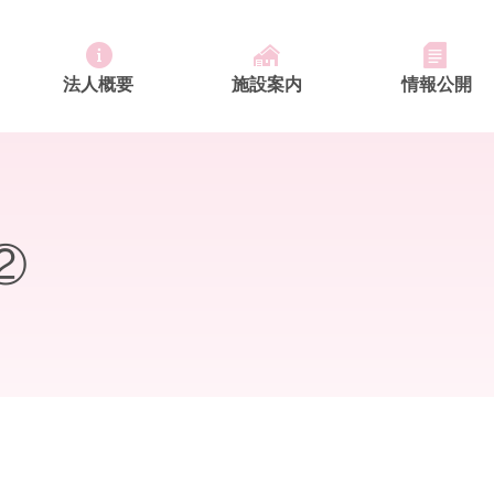
法人概要
施設案内
情報公開
ふれあいの里 デイサービスセンター
特別養護老人ホーム ふれあいの里
ふれあいの里 居宅介護支援事業所
恒富南地域包括支援センター
②