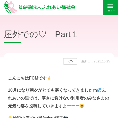
ふれあい福祉会
社会福祉法人
メニュー
屋外での♡ Part１
FCM
更新日：2021.10.25
こんにちはFCMです
10月になり朝夕がとても寒くなってきましたね
ふ
れあいの里では、寒さに負けない利用者のみなさまの
元気な姿を投稿していきますよーーー