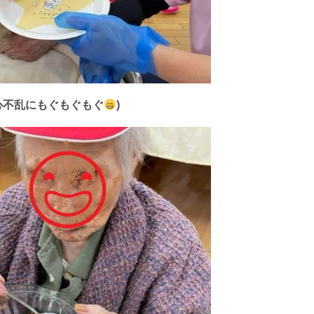
心不乱にもぐもぐもぐ
)