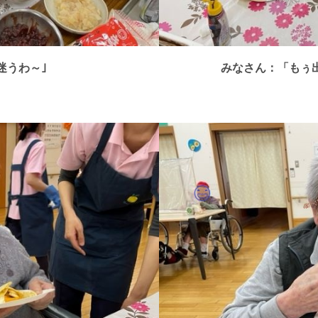
迷うわ～｣
みなさん：「もぅ