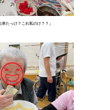
出来たっけ？これ私のけ？？」