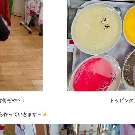
は何ぞや？｣
トッピング
ら作っていきます～