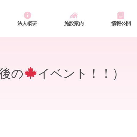
法人概要
施設案内
情報公開
ふれあいの里 デイサービスセンター
特別養護老人ホーム ふれあいの里
ふれあいの里 居宅介護支援事業所
恒富南地域包括支援センター
最後の
イベント！！）