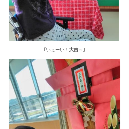
｢いぇーい！
大吉
～｣