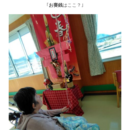
｢
お賽銭
はここ？｣