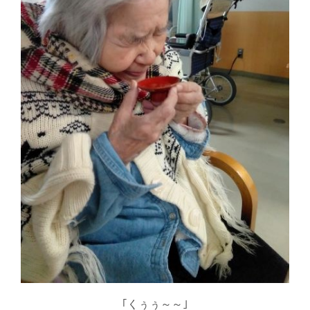
｢くぅぅ～～｣