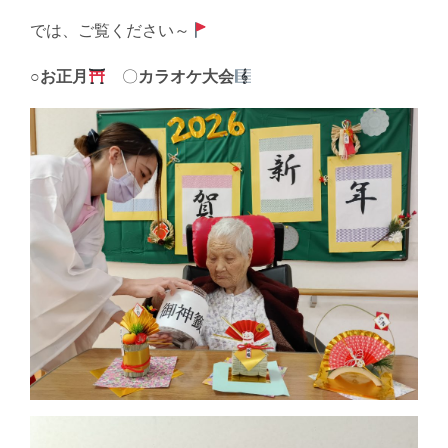
では、ご覧ください～
○
お正月
〇
カラオケ大会