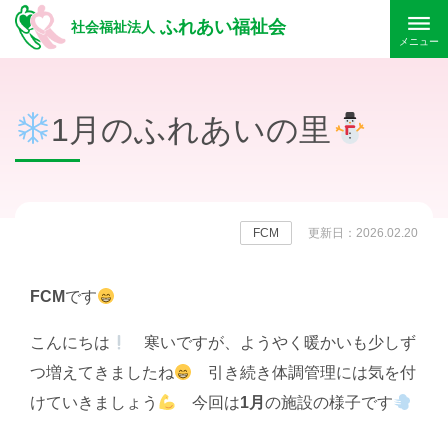
ふれあい福祉会
社会福祉法人
メニュー
1月のふれあいの里
FCM
更新日：2026.02.20
FCM
です
こんにちは
寒いですが、ようやく暖かいも少しず
つ増えてきましたね
引き続き体調管理には気を付
けていきましょう
今回は
1月
の施設の様子です