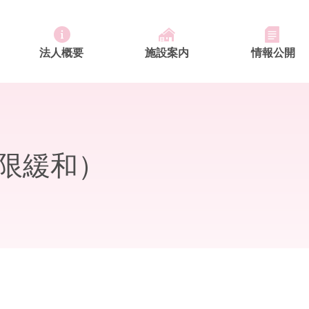
法人概要
施設案内
情報公開
ふれあいの里 デイサービスセンター
特別養護老人ホーム ふれあいの里
ふれあいの里 居宅介護支援事業所
恒富南地域包括支援センター
限緩和）