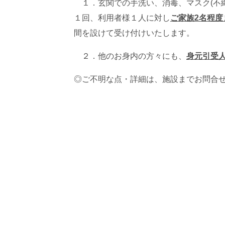
１．玄関での手洗い、消毒、マスク(不織
１回、利用者様１人に対し
ご家族2名程度
間を設けて受け付けいたします。
２．他のお身内の方々にも、
身元引受
◎ご不明な点・詳細は、施設までお問合